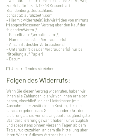
– An Laura Lizbeth Ceramics, Laura Zielke,
Weg
zur Schafbrücke 1, 15848 Kossenblatt
,
Brandenburg, Deutschland,
contact@lauralizbeth.com
– Hiermit widerrufe(n) ich/wir (*) den von mir/uns
(*) abgeschlossenen Vertrag über den Kauf der
folgendenWaren (*)
– Bestellt am (*)/erhalten am (*)
– Name des des/der Verbraucher(s)
– Anschrift des/der Verbraucher(s)
– Unterschrift des/der Verbraucher(s) (nur bei
Mitteilung auf Papier)
– Datum
(*) Unzutreffendes streichen.
Folgen des Widerrufs:
Wenn Sie diesen Vertrag widerrufen, haben wir
Ihnen alle Zahlungen, die wir von Ihnen erhalten
haben, einschließlich der Lieferkosten (mit
Ausnahme der zusätzlichen Kosten, die sich
daraus ergeben, dass Sie eine andere Art der
Lieferung als die von uns angebotene, günstigste
Standardlieferung gewählt haben), unverzüglich
und spätestens binnen vierzehn Tagen ab dem
Tag zurückzuzahlen, an dem die Mitteilung über
Ihren Widerruf dieses Vertrags bei uns